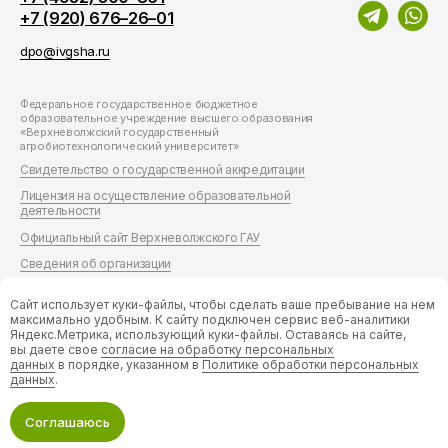
+7 (920) 676–26–01
dpo@ivgsha.ru
Федеральное государственное бюджетное
образовательное учреждение высшего образования
«Верхневолжский государственный
агробиотехнологический университет»
Свидетельство о государственной аккредитации
Лицензия на осуществление образовательной
деятельности
Официальный сайт Верхневолжского ГАУ
Сведения об организации
Согласие на обработку персональных данных
Сайт использует куки-файлы, чтобы сделать ваше пребывание на нем
Политика оператора в отношении обработки
максимально удобным. К cайту подключен сервис веб-аналитики
персональных данных (Положение ПВД-163)
Яндекс.Метрика, использующий куки-файлы. Оставаясь на сайте,
вы даете свое
согласие на обработку персональных
Положение ПВД-106 о защите, хранении, обработке
данных
в порядке, указанном в
Политике обработки персональных
и передаче персональных данных работников
данных
.
и обучающихся ФГБОУ ВО «Верхневолжский ГАУ»
Соглашаюсь
Создание сайта — Experience®