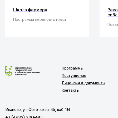
Школа фермера
Реко
соба
Программа переподготовки
Повы
Программы
Поступление
Лицензии и документы
Контакты
Иваново, ул. Советская, 45, каб. 114
+7 (4932) 300–861